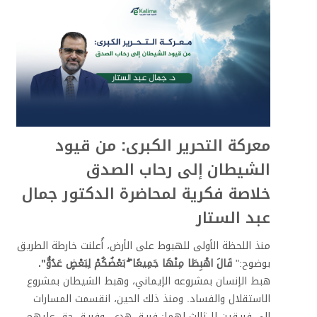
تواصل معنا
العربية ‎(ar)‎
معركة التحرير الكبرى: من قيود
الشيطان إلى رحاب الصدق
خلاصة فكرية لمحاضرة الدكتور جمال
عبد الستار
منذ اللحظة الأولى للهبوط على الأرض، أُعلنت خارطة الطريق
بوضوح:"
قَالَ اهْبِطَا مِنْهَا جَمِيعًا ۖ بَعْضُكُمْ لِبَعْضٍ عَدُوٌّ".
هبط الإنسان بمشروعه الإيماني، وهبط الشيطان بمشروع
الاستقلال والفساد. ومنذ ذلك الحين، انقسمت المسارات
إلى فريقين لا ثالث لهما: فريق هدى، وفريق حق عليهم