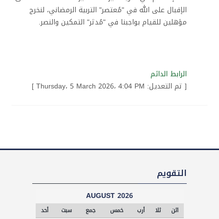
الإقبال على الله في "مُعتصر" التربية الرمضاني، لنخرج
مؤهلين للقيام بواجبنا في "مُدثر" التمكين والنصر
.
الرابط الدائم
[ تم التعديل: Thursday، 5 March 2026، 4:04 PM ]
تجاوز
التقويم
التقويم
AUGUST 2026
ا
ا
ا
ا
ا
ا
ا
اثن
ثلا
أرب
خمس
جمع
سبت
أحد