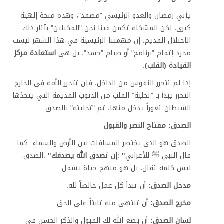
يأتي رمضان والعدو الرئيسي "مصفد"، وهذه منحة إلهية
كبرى، لكن المشكلة تكمن فينا نحن "المكبلين" بآثار ذلك
الاحتلال القديم. إن مهمتنا الرئيسية في هذا الشهر ليست
مجرد إتمام "برنامج" أو صيام "جسد"، بل هي
استعادة مركز
القيادة (القلب)
.
إذا لم تتحرر النفوس من الداخل، فلن تتحرر الأمة في الخارج.
التحرر يبدأ بـ "تخلية" القلب من الذنوب القديمة التي يتخذها
الشيطان ثغوراً يدخل منها، ثم "تحليته" بالصدق
.
الصدق: مفتاح النصر والقبول
الصدق هو الذي يختصر المسافات بين الأرض والسماء. كما
قال النبي ﷺ للأعرابي
"
:
إن تصدق الله يصدقك
"
.
الصدق
ليس كلمة تقال، بل هو منهج حياة يشمل
:
مدخل الصدق:
أن تبدأ كل عمل خالصاً لله
.
مخرج الصدق:
أن تنتهي منه ثابتاً على الحق
.
لسان الصدق:
أن يضع الله لك القبول والذكر الحسن في