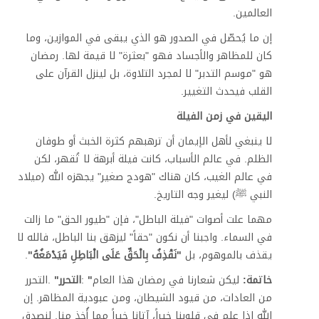
العالمين
.
إن ما يُحصّل في الصدور هو الذي يبقى في الموازين، وما
كان للمظاهر والأجساد فهو "بعثرة" لا قيمة لها. رمضان
هو "موسم التدبر" لا لمجرد التلاوة، بل لينزل القرآن على
القلب فيحدث التغيير
.
اليقين في زمن الفيلة
لا ينبغي لأهل الإيمان أن ترهبهم كثرة الخبث أو طوفان
الظلم. في عالم الأسباب، كانت فيلة أبرهة لا تُقهر، لكن
في عالم الغيب، كان هناك "هودج صغير" يجهزه الله (ميلاد
النبي ﷺ) ليغير وجه التاريخ
.
مهما علت أصوات "فيلة الباطل"، فإن "طيور الحق" ما زالت
في السماء. واجبنا أن نكون "حقاً" ليزهق بنا الباطل، فالله لا
يقذف بالموهوم، بل
"
نَقْذِفُ بِالْحَقِّ عَلَى الْبَاطِلِ فَيَدْمَغُهُ
"
.
خاتمة:
ليكن شعارنا في رمضان هذا العام
"
:
التحرر
"
.
التحرر
من العادات، من قيود الشيطان، ومن عبودية المظاهر. إن
الله إذا علم في قلوبنا خيراً، آتانا خيراً مما أُخذ منا. لنصدق