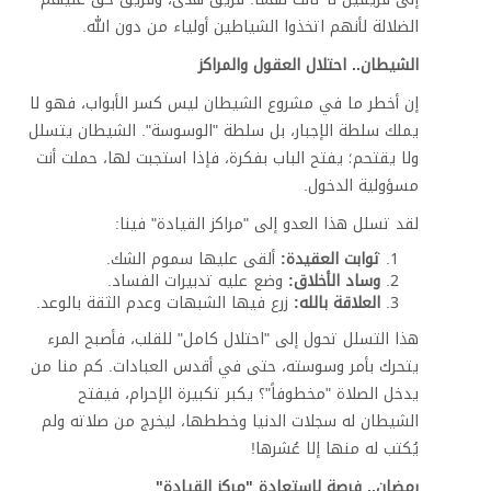
الضلالة لأنهم اتخذوا الشياطين أولياء من دون الله
.
الشيطان.. احتلال العقول والمراكز
إن أخطر ما في مشروع الشيطان ليس كسر الأبواب، فهو لا
يملك سلطة الإجبار، بل سلطة "الوسوسة". الشيطان يتسلل
ولا يقتحم؛ يفتح الباب بفكرة، فإذا استجبت لها، حملت أنت
مسؤولية الدخول
.
لقد تسلل هذا العدو إلى "مراكز القيادة" فينا
:
ثوابت العقيدة:
ألقى عليها سموم الشك
.
وساد الأخلاق:
وضع عليه تدبيرات الفساد
.
العلاقة بالله:
زرع فيها الشبهات وعدم الثقة بالوعد
.
هذا التسلل تحول إلى "احتلال كامل" للقلب، فأصبح المرء
يتحرك بأمر وسوسته، حتى في أقدس العبادات. كم منا من
يدخل الصلاة "مخطوفاً"؟ يكبر تكبيرة الإحرام، فيفتح
الشيطان له سجلات الدنيا وخططها، ليخرج من صلاته ولم
يُكتب له منها إلا عُشرها
!
رمضان.. فرصة لاستعادة "مركز القيادة
"