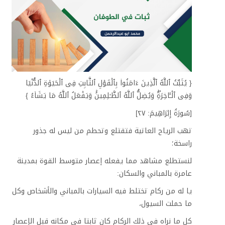
تواصل معنا
العربية ‎(ar)‎
{ یُثَبِّتُ ٱللَّهُ ٱلَّذِینَ ءَامَنُوا۟ بِٱلۡقَوۡلِ ٱلثَّابِتِ فِی ٱلۡحَیَوٰةِ ٱلدُّنۡیَا
وَفِی ٱلۡـَٔاخِرَةِۖ وَیُضِلُّ ٱللَّهُ ٱلظَّـٰلِمِینَۚ وَیَفۡعَلُ ٱللَّهُ مَا یَشَاۤءُ }
[سُورَةُ إِبۡرَاهِيمَ: ٢٧]
تهب الرياح العاتية فتقتلع وتحطم من ليس له جذور
راسخة؛
لنستطلع مشاهد مما يفعله إعصار متوسط القوة بمدينة
عامرة بالمباني والسكان:
يا له من ركام تختلط فيه السيارات بالمباني والأشخاص وكل
ما حملت السيول،
كل ما نراه في ذلك الركام كان ثابتا في مكانه قبل الإعصار