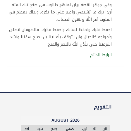
وفي جوهر القصة بيان لمنهج طالوت في صنع تلك الفئة
أن: اترك ما تشتهي واصبر على ما تكره، وبذلك يعظم في
القلوب أمر الله وتهون الصعاب.
احفظ قلبك واحفظ لسانك واحفظ فكرك، فالطوفان انطلق
وأمواجه كالجبال ولن يتوقف بأمانينا بل نصلح سفننا ونشد
اشرعتنا حتى يأذن الله بالنصر والفتح.
الرابط الدائم
تجاوز
التقويم
التقويم
AUGUST 2026
ا
ا
ا
ا
ا
ا
ا
اثن
ثلا
أرب
خمس
جمع
سبت
أحد