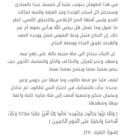
في هذا الطوفان يتوجب علينا أن نتمسك جيدا بالمبادئ
ونستحضر كل أسباب الوحدة ونبذ الفرقة والتنبه لمكائد
العدو وليس أقلها الضخ الإعلامي والاختراق الأمني، انظر
ما تقول وما تفعل هل يرضي الله ويأتي بعونه أم غير
ذلك، إن التنازع فشل وحظ النفوس فشل ووحدة الصف
والهدف طريق النجاة ووصفة النجاح،
إن الثبات يحتاج الى صلة متينه بالله على نهج نبيه،
وتعهد وتدبر للقرآن، والتكاتف والتآزر والتماسك الأخوي حيث
ينصر بعضنا بعضا وينصح بعضنا بعضا.
لنقف مليا مع قصة طالوت وما فيها من دروس وعبر
عديدة؛ بدأت بالتشكيك في اختيار النبي لطالوت ثم تخاذل
وعصيان متكرر وتصفية أفضت إلى فئة صابرة ثابتة واثقة
بربها ومنهجها:
{ وَلَمَّا بَرَزُوا۟ لِجَالُوتَ وَجُنُودِهِۦ قَالُوا۟ رَبَّنَاۤ أَفۡرِغۡ عَلَیۡنَا صَبۡرࣰا وَثَبِّتۡ
أَقۡدَامَنَا وَٱنصُرۡنَا عَلَى ٱلۡقَوۡمِ ٱلۡكَـٰفِرِینَ }
[سُورَةُ البَقَرَةِ: ٢٥٠]