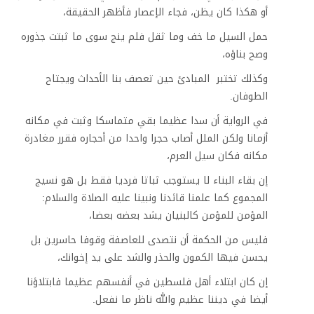
أو هكذا كان يظن، فجاء الإعصار فأظهر الحقيقة،
حمل السيل ما خف وما ثقل فلم ينج سوى ما ثبتت جذوره
وصح بناؤه،
وكذلك تختبر المبادئ حين تعصف بنا الأحداث ويجتاح
الطوفان.
في الرواية أن سدا عظيما بقي متماسكا وثبت في مكانه
أزمانا ولكن الملل أصاب حجرا واحدا من أحجاره فقرر مغادرة
مكانه فكان سيل العرم،
إن بقاء البناء لا يستوجب ثباتا فرديا فقط بل هو نسيج
المجموع كما علمنا قائدنا ونبينا عليه الصلاة والسلام:
المؤمن للمؤمن كالبنيان يشد بعضه بعضا،
فليس من الحكمة أن نتصدى للعاصفة وقوفا حاسرين بل
يحسن فيها الكمون والحذر والشد على يد إخوانك،
إن كان ابتلاء أهل فلسطين في أنفسهم عظيما فابتلاؤنا
أيضا في ديننا عظيم والله ناظر ما نفعل.